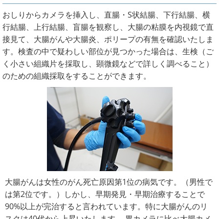
おしりからカメラを挿入し、直腸・S状結腸、下行結腸、横
行結腸、上行結腸、盲腸を観察し、大腸の粘膜を内視鏡で直
接見て、大腸がんや大腸炎、ポリープの有無を確認いたしま
す。検査の中で疑わしい部位が見つかった場合は、生検（ご
く小さい組織片を採取し、顕微鏡などで詳しく調べること）
のための組織採取をすることができます。
大腸がんは女性のがん死亡原因第1位の病気です。（男性で
は第2位です。）しかし、早期発見・早期治療することで
90%以上が完治すると言われています。特に大腸がんのリ
スクは40代から上昇いたします。 胃カメラに比べ大腸カメ